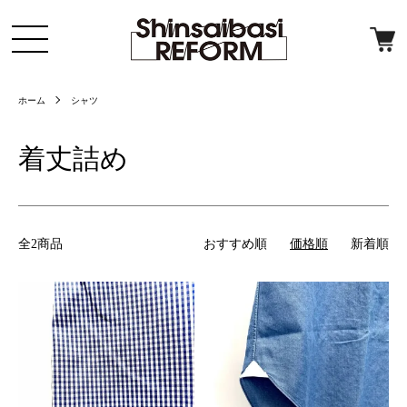
ホーム
シャツ
着丈詰め
全2商品
おすすめ順
価格順
新着順