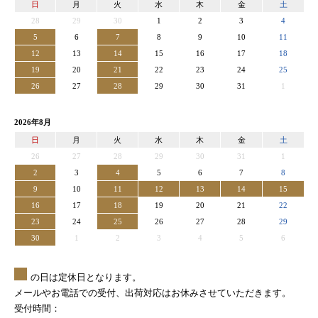
日
月
火
水
木
金
土
28
29
30
1
2
3
4
5
6
7
8
9
10
11
12
13
14
15
16
17
18
19
20
21
22
23
24
25
26
27
28
29
30
31
1
2026年8月
日
月
火
水
木
金
土
26
27
28
29
30
31
1
2
3
4
5
6
7
8
9
10
11
12
13
14
15
16
17
18
19
20
21
22
23
24
25
26
27
28
29
30
1
2
3
4
5
6
の日は定休日となります。
メールやお電話での受付、出荷対応はお休みさせていただきます。
受付時間：